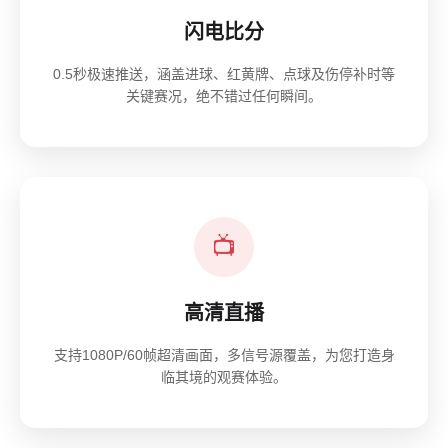
闪电比分
0.5秒极速推送，涵盖进球、红黄牌、点球及伤停补时等
关键赛况，绝不错过任何瞬间。
📺
高清直播
支持1080P/60帧超清画面，多信号源覆盖，为您打造身
临其境的观赛体验。