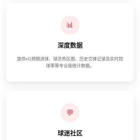
📊
深度数据
提供xG预期进球、球员热区图、历史交锋记录及实时控
球率等专业级统计数据。
💬
球迷社区