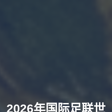
2026年国际足联世