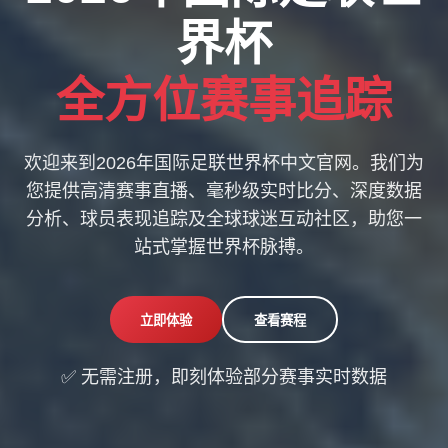
界杯
全方位赛事追踪
欢迎来到2026年国际足联世界杯中文官网。我们为
您提供高清赛事直播、毫秒级实时比分、深度数据
分析、球员表现追踪及全球球迷互动社区，助您一
站式掌握世界杯脉搏。
立即体验
查看赛程
✅ 无需注册，即刻体验部分赛事实时数据