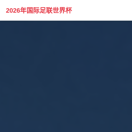
2026年国际足联世界杯