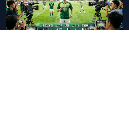
赛程与数据大脑