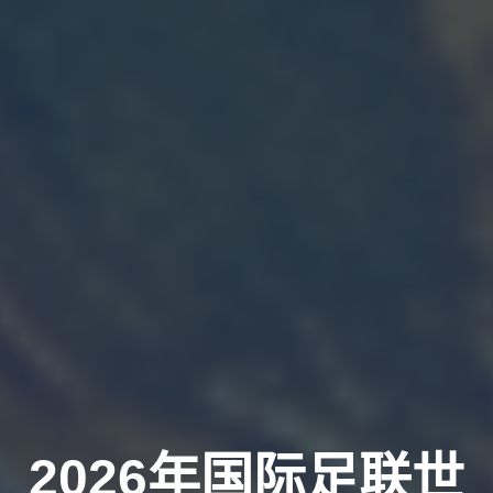
2026年国际足联世