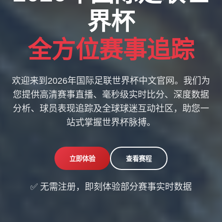
界杯
全方位赛事追踪
欢迎来到2026年国际足联世界杯中文官网。我们为
您提供高清赛事直播、毫秒级实时比分、深度数据
分析、球员表现追踪及全球球迷互动社区，助您一
站式掌握世界杯脉搏。
立即体验
查看赛程
✅ 无需注册，即刻体验部分赛事实时数据