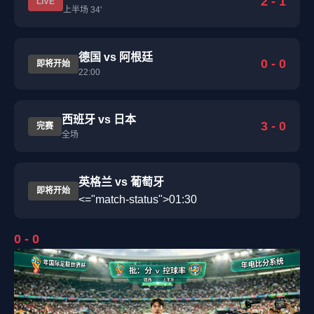
2 - 1
LIVE
上半场 34'
德国 vs 阿根廷
0 - 0
即将开始
22:00
西班牙 vs 日本
3 - 0
完赛
全场
英格兰 vs 葡萄牙
即将开始
<="match-status">01:30
0 - 0