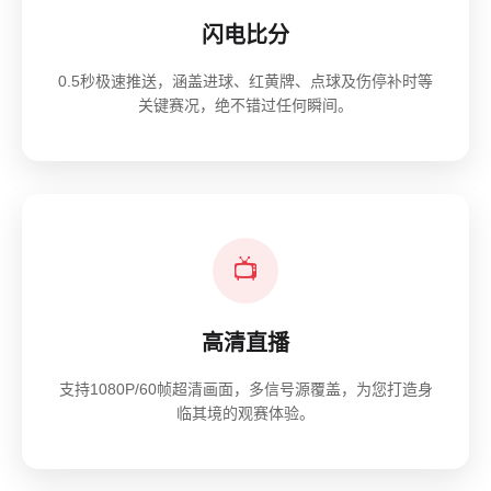
闪电比分
0.5秒极速推送，涵盖进球、红黄牌、点球及伤停补时等
关键赛况，绝不错过任何瞬间。
📺
高清直播
支持1080P/60帧超清画面，多信号源覆盖，为您打造身
临其境的观赛体验。