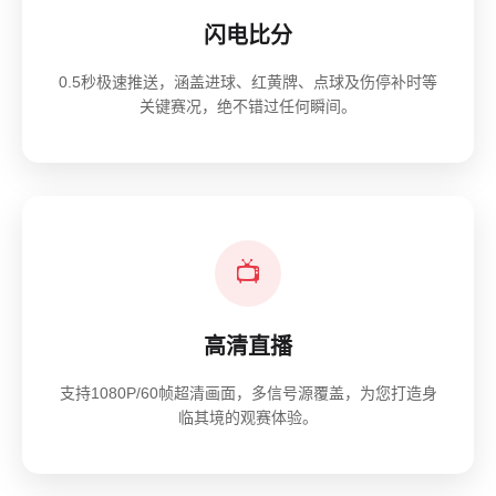
闪电比分
0.5秒极速推送，涵盖进球、红黄牌、点球及伤停补时等
关键赛况，绝不错过任何瞬间。
📺
高清直播
支持1080P/60帧超清画面，多信号源覆盖，为您打造身
临其境的观赛体验。