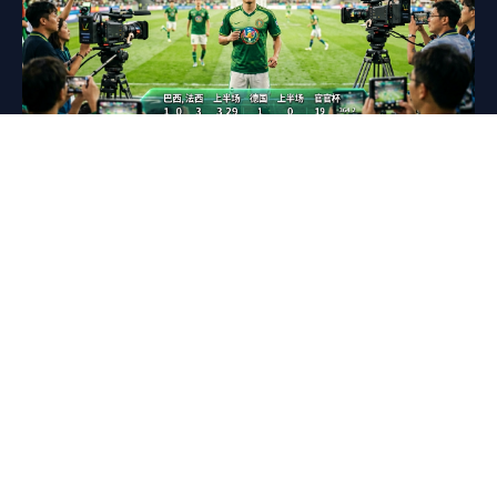
赛程与数据大脑