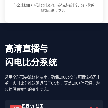
与全球数百万球迷实时交流，参与战报讨论，分享您的
观赛心得与预测。
高清直播与
闪电比分系统
采用全球顶尖流媒体技术，确保1080p高清画面流畅无卡
顿。实时比分推送延迟低于0.5秒，覆盖100+信号源，为
您提供最完整的赛事动态。
巴西 vs 法国